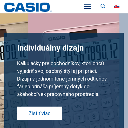
Vyhľadá
SK
Individuálny dizajn
Kalkulačky pre obchodníkov, ktorí chcú
vyjadriť svoj osobný štýl aj pri práci.
Dizajn v jednom tóne jemných odtieňov
farieb prináša príjemný dotyk do
akéhokoľvek pracovného prostredia.
Zistiť viac