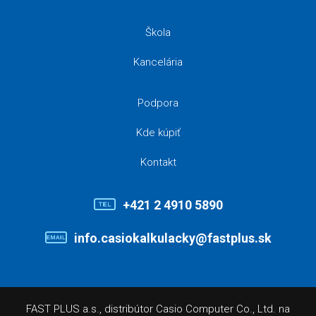
Škola
Kancelária
Podpora
Kde kúpiť
Kontakt
+421 2 4910 5890
info.casiokalkulacky@fastplus.sk
FAST PLUS a.s., distribútor Casio Computer Co., Ltd. na