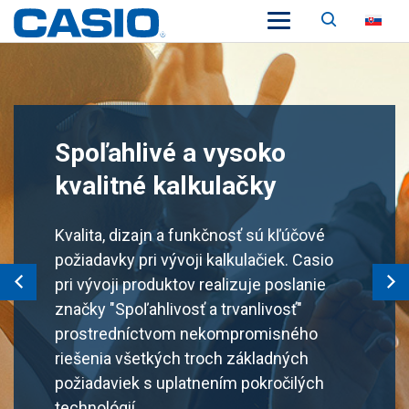
Vyhľadá
SK
Spoľahlivé a vysoko
Individuálny dizajn
kvalitné kalkulačky
Kalkulačky pre obchodníkov, ktorí chcú
vyjadriť svoj osobný štýl aj pri práci.
Kvalita, dizajn a funkčnosť sú kľúčové
Dizajn v jednom tóne jemných odtieňov
požiadavky pri vývoji kalkulačiek. Casio
farieb prináša príjemný dotyk do
pri vývoji produktov realizuje poslanie
akéhokoľvek pracovného prostredia.
značky "Spoľahlivosť a trvanlivosť"
Předchozí
Další
prostredníctvom nekompromisného
riešenia všetkých troch základných
Zistiť viac
požiadaviek s uplatnením pokročilých
technológií.