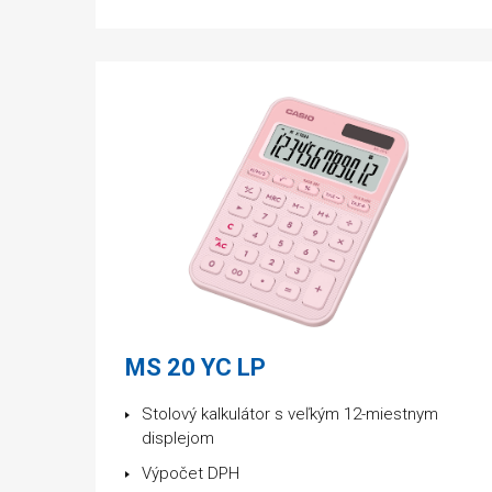
MS 20 YC LP
Stolový kalkulátor s veľkým 12-miestnym
displejom
Výpočet DPH