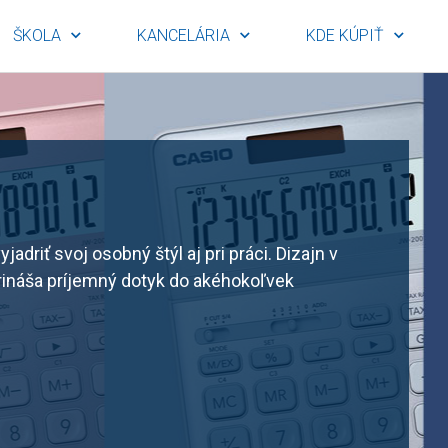
ŠKOLA
KANCELÁRIA
KDE KÚPIŤ
adriť svoj osobný štýl aj pri práci. Dizajn v
rináša príjemný dotyk do akéhokoľvek