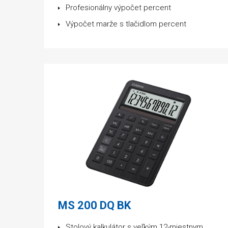
Profesionálny výpočet percent
Výpočet marže s tlačidlom percent
MS 200 DQ BK
Stolový kalkulátor s veľkým 12-miestnym