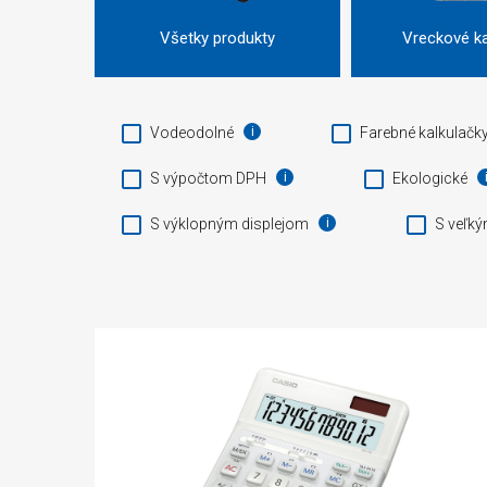
Všetky produkty
Vreckové ka
Vodeodolné
Farebné kalkulačk
S výpočtom DPH
Ekologické
S výklopným displejom
S veľký