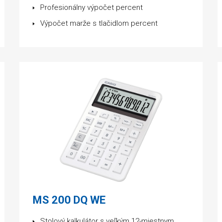
Profesionálny výpočet percent
Výpočet marže s tlačidlom percent
MS 200 DQ WE
Stolový kalkulátor s veľkým 12-miestnym