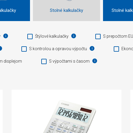
lkulačky
Stolné kalkulačky
Stolné kalk
y
Štýlové kalkulačky
S prepočtom E
S kontrolou a opravou výpočtu
Ekono
m displejom
S výpočtami s časom