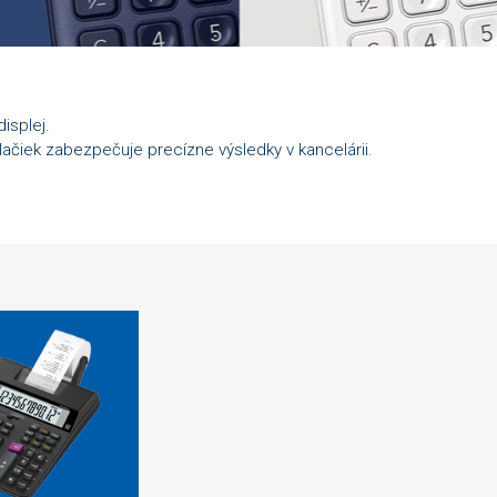
displej.
lačiek zabezpečuje precízne výsledky v kancelárii.