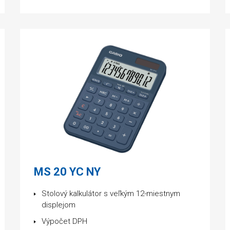
MS 20 YC NY
Stolový kalkulátor s veľkým 12-miestnym
displejom
Výpočet DPH