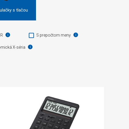
ulačky s tlačou
UR
S prepočtom meny
mická X-séria