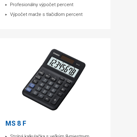
Profesionálny výpočet percent
Výpočet marže s tlačidlom percent
MS 8 F
Stolná kalkulačka s veľkým 8-miestnym