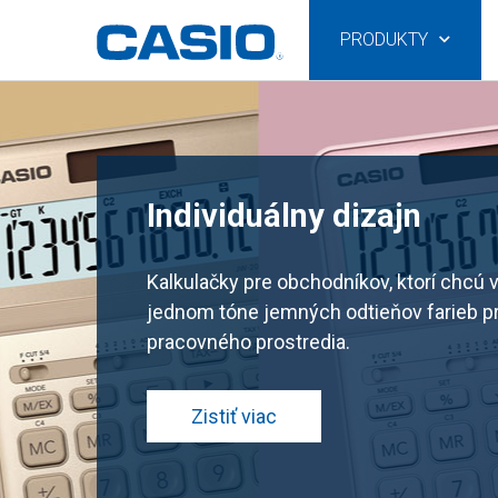
PRODUKTY
Individuálny dizajn
Kalkulačky pre obchodníkov, ktorí chcú vyj
jednom tóne jemných odtieňov farieb p
pracovného prostredia.
Zistiť viac