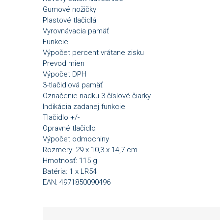
Gumové nožičky
Plastové tlačidlá
Vyrovnávacia pamäť
Funkcie
Výpočet percent vrátane zisku
Prevod mien
Výpočet DPH
3-tlačidlová pamäť
Označenie riadku-3 číslové čiarky
Indikácia zadanej funkcie
Tlačidlo +/-
Opravné tlačidlo
Výpočet odmocniny
Rozmery: 29 x 10,3 x 14,7 cm
Hmotnosť: 115 g
Batéria: 1 x LR54
EAN: 4971850090496