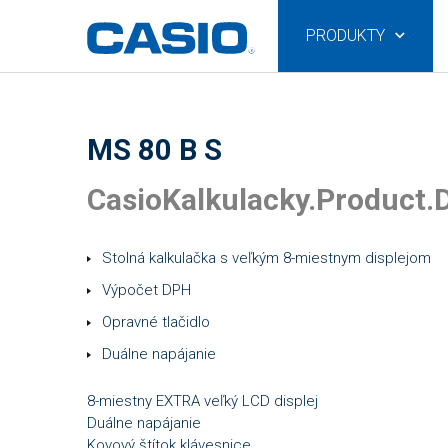
PRODUKTY
MS 80 B S
CasioKalkulacky.Product.D
Stolná kalkulačka s veľkým 8-miestnym displejom
Výpočet DPH
Opravné tlačidlo
Duálne napájanie
8-miestny EXTRA veľký LCD displej
Duálne napájanie
Kovový štítok klávesnice