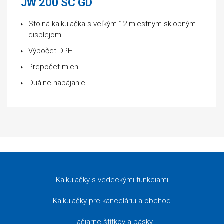
JW 200 SC GD
Stolná kalkulačka s veľkým 12-miestnym sklopným
displejom
Výpočet DPH
Prepočet mien
Duálne napájanie
Kalkulačky s vedeckými funkciami
Kalkulačky pre kanceláriu a obchod
Tlačiarne štítkov a pásky