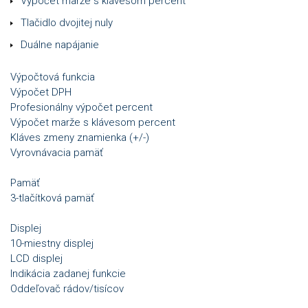
Výpočet marže s klávesom percent
Tlačidlo dvojitej nuly
Duálne napájanie
Výpočtová funkcia
Výpočet DPH
Profesionálny výpočet percent
Výpočet marže s klávesom percent
Kláves zmeny znamienka (+/-)
Vyrovnávacia pamäť
Pamäť
3-tlačítková pamäť
Displej
10-miestny displej
LCD displej
Indikácia zadanej funkcie
Oddeľovač rádov/tisícov