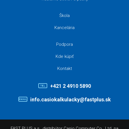
Škola
Kancelária
Podpora
Kde kúpiť
Kontakt
+421 2 4910 5890
info.casiokalkulacky@fastplus.sk
FAST PLUS a.s., distribútor Casio Computer Co., Ltd. na