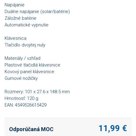
Napájanie
Duálne napájanie (solar/batérie)
Záložné batérie
Automatické vypnutie
Klávesnica
Tlačidlo dvojitej nuly
Materiály / vzhľad
Plastové tlačidlá klávesnice
Kovový panel klávesnice
Gumové nožičky
Rozmery: 101 x 27.6 x 148.5 mm
Hmotnosť: 120 g
EAN: 4549526615429
11,99 €
Odporúčaná MOC