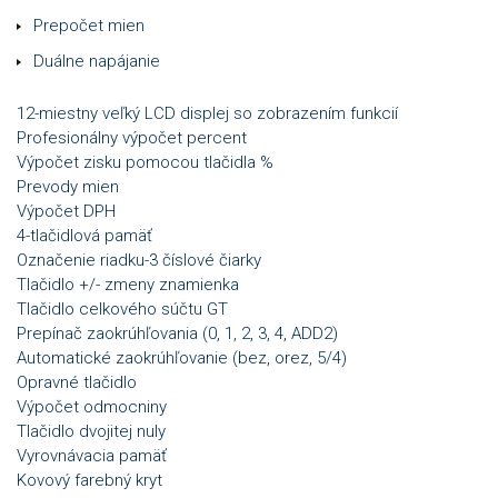
Prepočet mien
Duálne napájanie
12-miestny veľký LCD displej so zobrazením funkcií
Profesionálny výpočet percent
Výpočet zisku pomocou tlačidla %
Prevody mien
Výpočet DPH
4-tlačidlová pamäť
Označenie riadku-3 číslové čiarky
Tlačidlo +/- zmeny znamienka
Tlačidlo celkového súčtu GT
Prepínač zaokrúhľovania (0, 1, 2, 3, 4, ADD2)
Automatické zaokrúhľovanie (bez, orez, 5/4)
Opravné tlačidlo
Výpočet odmocniny
Tlačidlo dvojitej nuly
Vyrovnávacia pamäť
Kovový farebný kryt