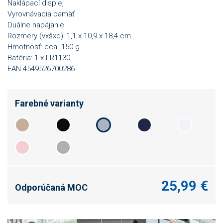
Naklápací displej
Vyrovnávacia pamäť
Duálne napájanie
Rozmery (vxšxd): 1,1 x 10,9 x 18,4 cm
Hmotnosť: cca. 150 g
Batéria: 1 x LR1130
EAN 4549526700286
Farebné varianty
25,99 €
Odporúčaná MOC