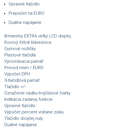
Opravné tlačidlo
Prepočet na EURO
Duálne napájanie
8-miestny EXTRA veľký LCD displej
Kovový štítok klávesnice
Gumové nožičky
Plastové tlačidlá
Vyrovnávacia pamäť
Prevod mien / EURO
Výpočet DPH
3-tlačidlová pamäť
Tlačidlo +/-
Označenie riadku-trojčíslové čiarky
Indikácia zadanej funkcie
Opravné tlačidlo
Výpočet percent vrátane zisku
Tlačidlo dvojitej nuly
Duálne napájanie