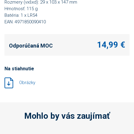
Rozmery (vxšxd): 29 x 103 x 147 mm
Hmotnosť: 115 g
Batéria: 1 x LR54
EAN: 4971850090410
14,99 €
Odporúčaná MOC
Na stiahnutie
Obrázky
Mohlo by vás zaujímať