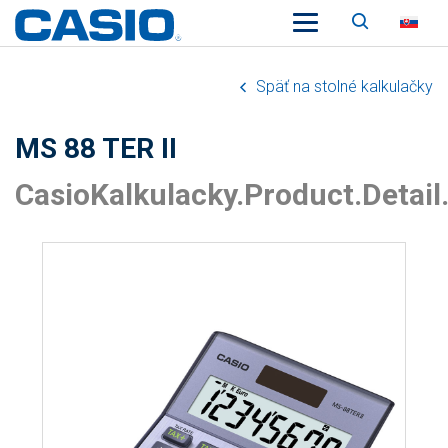
Vyhľadá
SK
Späť na stolné kalkulačky
MS 88 TER II
CasioKalkulacky.Product.Detail