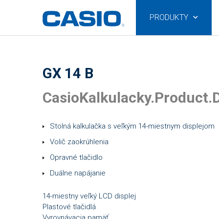
PRODUKTY
GX 14 B
CasioKalkulacky.Product.D
Stolná kalkulačka s veľkým 14-miestnym displejom
Volič zaokrúhlenia
Opravné tlačidlo
Duálne napájanie
14-miestny veľký LCD displej
Plastové tlačidlá
Vyrovnávacia pamäť