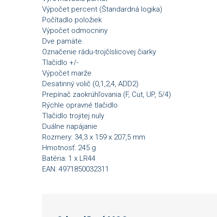
Výpočet percent (Štandardná logika)
Počítadlo položiek
Výpočet odmocniny
Dve pamäte
Označenie rádu-trojčíslicovej čiarky
Tlačidlo +/-
Výpočet marže
Desatinný volič (0,1,2,4, ADD2)
Prepínač zaokrúhľovania (F, Cut, UP, 5/4)
Rýchle opravné tlačidlo
Tlačidlo trojitej nuly
Duálne napájanie
Rozmery: 34,3 x 159 x 207,5 mm
Hmotnosť: 245 g
Batéria: 1 x LR44
EAN: 4971850032311