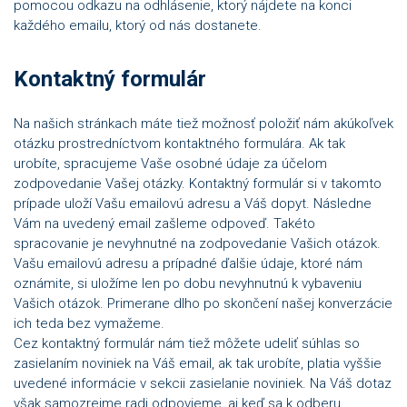
pomocou odkazu na odhlásenie, ktorý nájdete na konci
každého emailu, ktorý od nás dostanete.
Kontaktný formulár
Na našich stránkach máte tiež možnosť položiť nám akúkoľvek
otázku prostredníctvom kontaktného formulára. Ak tak
urobíte, spracujeme Vaše osobné údaje za účelom
zodpovedanie Vašej otázky. Kontaktný formulár si v takomto
prípade uloží Vašu emailovú adresu a Váš dopyt. Následne
Vám na uvedený email zašleme odpoveď. Takéto
spracovanie je nevyhnutné na zodpovedanie Vašich otázok.
Vašu emailovú adresu a prípadné ďalšie údaje, ktoré nám
oznámite, si uložíme len po dobu nevyhnutnú k vybaveniu
Vašich otázok. Primerane dlho po skončení našej konverzácie
ich teda bez vymažeme.
Cez kontaktný formulár nám tiež môžete udeliť súhlas so
zasielaním noviniek na Váš email, ak tak urobíte, platia vyššie
uvedené informácie v sekcii zasielanie noviniek. Na Váš dotaz
však samozrejme radi odpovieme, aj keď sa k odberu