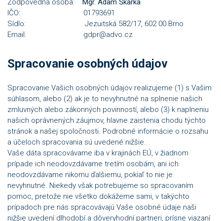
Zodpovedná osoba:
Mgr. Adam Škarka
IČO: 01793691
Sídlo: Jezuitská 582/17, 602 00 Brno
Email: gdpr@advo.cz
Spracovanie osobných údajov
Spracovanie Vašich osobných údajov realizujeme (1) s Vašim
súhlasom, alebo (2) ak je to nevyhnutné na splnenie našich
zmluvných alebo zákonných povinností, alebo (3) k naplneniu
našich oprávnených záujmov, hlavne zaistenia chodu týchto
stránok a našej spoločnosti. Podrobné informácie o rozsahu
a účeloch spracovania sú uvedené nižšie.
Vaše dáta spracovávame iba v krajinách EÚ, v žiadnom
prípade ich neodovzdávame tretím osobám, ani ich
neodovzdávame nikomu ďalšiemu, pokiaľ to nie je
nevyhnutné. Niekedy však potrebujeme so spracovaním
pomoc, pretože nie všetko dokážeme sami, v takýchto
prípadoch pre nás spracovávajú Vaše osobné údaje naši
nižšie uvedení dlhodobí a dôveryhodní partneri, prísne viazaní