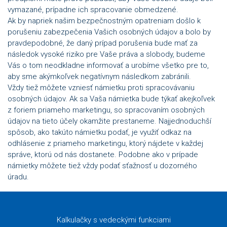
vymazané, prípadne ich spracovanie obmedzené.
Ak by napriek našim bezpečnostným opatreniam došlo k
porušeniu zabezpečenia Vašich osobných údajov a bolo by
pravdepodobné, že daný prípad porušenia bude mať za
následok vysoké riziko pre Vaše práva a slobody, budeme
Vás o tom neodkladne informovať a urobíme všetko pre to,
aby sme akýmkoľvek negatívnym následkom zabránili.
Vždy tiež môžete vzniesť námietku proti spracovávaniu
osobných údajov. Ak sa Vaša námietka bude týkať akejkoľvek
z foriem priameho marketingu, so spracovaním osobných
údajov na tieto účely okamžite prestaneme. Najjednoduchší
spôsob, ako takúto námietku podať, je využiť odkaz na
odhlásenie z priameho marketingu, ktorý nájdete v každej
správe, ktorú od nás dostanete. Podobne ako v prípade
námietky môžete tiež vždy podať sťažnosť u dozorného
úradu.
Kalkulačky s vedeckými funkciami