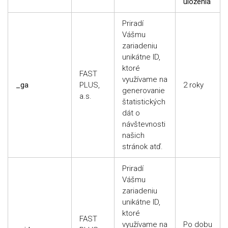
uloženia
Priradí
Vášmu
zariadeniu
unikátne ID,
ktoré
FAST
využívame na
_ga
PLUS,
2 roky
generovanie
a.s.
štatistických
dát o
návštevnosti
našich
stránok atď.
Priradí
Vášmu
zariadeniu
unikátne ID,
ktoré
FAST
využívame na
Po dobu