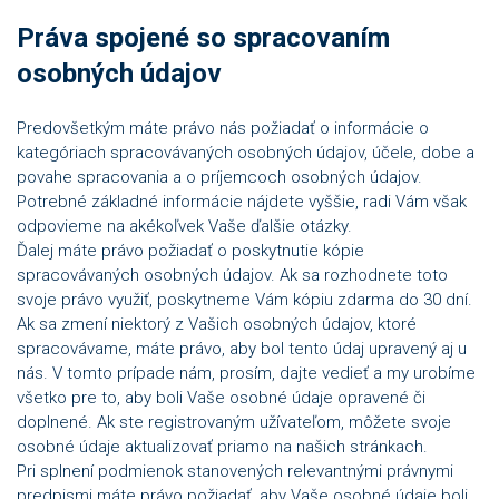
Práva spojené so spracovaním
osobných údajov
Predovšetkým máte právo nás požiadať o informácie o
kategóriach spracovávaných osobných údajov, účele, dobe a
povahe spracovania a o príjemcoch osobných údajov.
Potrebné základné informácie nájdete vyššie, radi Vám však
odpovieme na akékoľvek Vaše ďalšie otázky.
Ďalej máte právo požiadať o poskytnutie kópie
spracovávaných osobných údajov. Ak sa rozhodnete toto
svoje právo využiť, poskytneme Vám kópiu zdarma do 30 dní.
Ak sa zmení niektorý z Vašich osobných údajov, ktoré
spracovávame, máte právo, aby bol tento údaj upravený aj u
nás. V tomto prípade nám, prosím, dajte vedieť a my urobíme
všetko pre to, aby boli Vaše osobné údaje opravené či
doplnené. Ak ste registrovaným užívateľom, môžete svoje
osobné údaje aktualizovať priamo na našich stránkach.
Pri splnení podmienok stanovených relevantnými právnymi
predpismi máte právo požiadať, aby Vaše osobné údaje boli