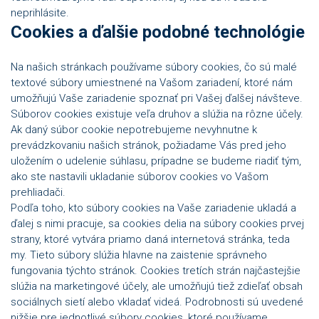
neprihlásite.
Cookies a ďalšie podobné technológie
Na našich stránkach používame súbory cookies, čo sú malé
textové súbory umiestnené na Vašom zariadení, ktoré nám
umožňujú Vaše zariadenie spoznať pri Vašej ďalšej návšteve.
Súborov cookies existuje veľa druhov a slúžia na rôzne účely.
Ak daný súbor cookie nepotrebujeme nevyhnutne k
prevádzkovaniu našich stránok, požiadame Vás pred jeho
uložením o udelenie súhlasu, prípadne se budeme riadiť tým,
ako ste nastavili ukladanie súborov cookies vo Vašom
prehliadači.
Podľa toho, kto súbory cookies na Vaše zariadenie ukladá a
ďalej s nimi pracuje, sa cookies delia na súbory cookies prvej
strany, ktoré vytvára priamo daná internetová stránka, teda
my. Tieto súbory slúžia hlavne na zaistenie správneho
fungovania týchto stránok. Cookies tretích strán najčastejšie
slúžia na marketingové účely, ale umožňujú tiež zdieľať obsah
sociálnych sietí alebo vkladať videá. Podrobnosti sú uvedené
nižšie pre jednotlivé súbory cookies, ktoré používame.