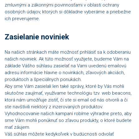
zmluvnými a zákonnými povinnosťami v oblasti ochrany
osobných údajov, ktorých si dôkladne vyberáme a priebežne
ich preverujeme.
Zasielanie noviniek
Na našich stránkach máte možnosť prihlásiť sa k odoberaniu
našich noviniek. Ak túto možnosť využijete, budeme Vám na
základe Vášho súhlasu zasielať na Vami uvedenú emailovú
adresu informácie hlavne o novinkách, zľavových akciách,
produktoch a špeciálnych ponukách.
Aby sme Vám zasielali len také správy, ktoré by Vás mohli
skutočne zaujímať, využívame technológiu tzv. web beacons,
ktorá nám umožňuje zistiť, či ste si email od nás otvorili a či
ste navštívili niektorý z inzerovaných produktov.
Vyhodnocovanie našich kampaní robíme výhradne preto, aby
sme Vám mohli ponúknuť so zľavou produkty, o ktoré budete
mať záujem.
Váš súhlas môžete kedykoľvek v budúcnosti odvolať