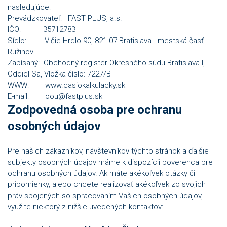
nasledujúce:
Prevádzkovateľ: FAST PLUS, a.s.
IČO: 35712783
Sídlo: Vlčie Hrdlo 90, 821 07 Bratislava - mestská časť
Ružinov
Zapísaný: Obchodný register Okresného súdu Bratislava I,
Oddiel Sa, Vložka číslo: 7227/B
WWW: www.casiokalkulacky.sk
E-mail: oou@fastplus.sk
Zodpovedná osoba pre ochranu
osobných údajov
Pre našich zákazníkov, návštevníkov týchto stránok a ďalšie
subjekty osobných údajov máme k dispozícii poverenca pre
ochranu osobných údajov. Ak máte akékoľvek otázky či
pripomienky, alebo chcete realizovať akékoľvek zo svojich
práv spojených so spracovaním Vašich osobných údajov,
využite niektorý z nižšie uvedených kontaktov: