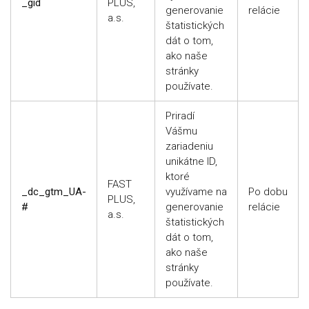
_gid
PLUS,
generovanie
relácie
a.s.
štatistických
dát o tom,
ako naše
stránky
používate.
Priradí
Vášmu
zariadeniu
unikátne ID,
ktoré
FAST
_dc_gtm_UA-
využívame na
Po dobu
PLUS,
#
generovanie
relácie
a.s.
štatistických
dát o tom,
ako naše
stránky
používate.