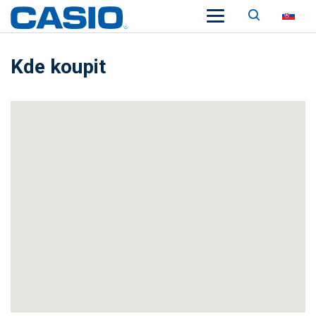
Vyhľadá
SK
Kde koupit